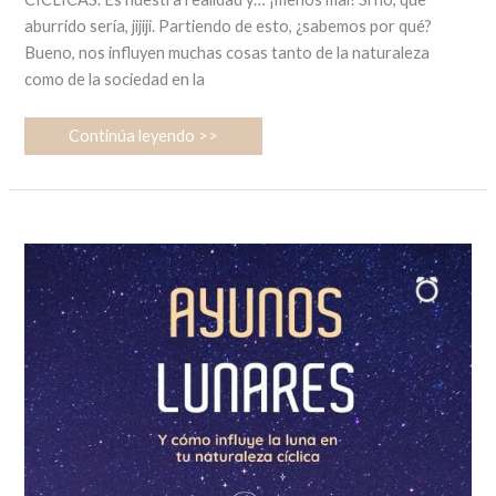
aburrido sería, jijiji. Partiendo de esto, ¿sabemos por qué?
Bueno, nos influyen muchas cosas tanto de la naturaleza
como de la sociedad en la
Continúa leyendo >>
Tu
naturaleza
cíclica
y
cómo
pueden
ayudarte
los
ayunos
lunares