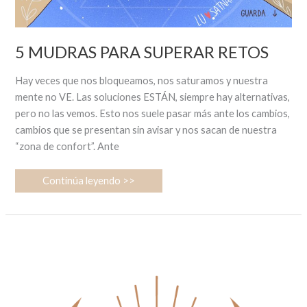
5 MUDRAS PARA SUPERAR RETOS
Hay veces que nos bloqueamos, nos saturamos y nuestra
mente no VE. Las soluciones ESTÁN, siempre hay alternativas,
pero no las vemos. Esto nos suele pasar más ante los cambios,
cambios que se presentan sin avisar y nos sacan de nuestra
“zona de confort”. Ante
Continúa leyendo >>
Cómo
aprovechar
las
fases
lunares
para