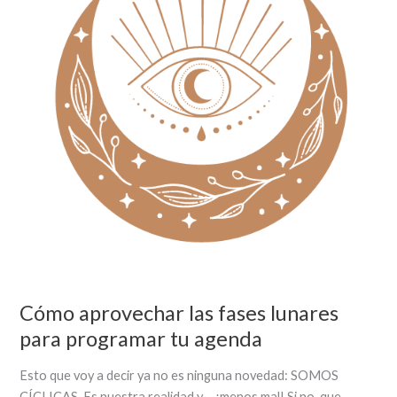
programar
tu
agenda
Cómo aprovechar las fases lunares
para programar tu agenda
Esto que voy a decir ya no es ninguna novedad: SOMOS
CÍCLICAS. Es nuestra realidad y… ¡menos mal! Si no, que